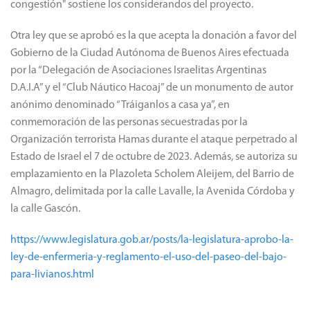
congestión" sostiene los considerandos del proyecto.
Otra ley que se aprobó es la que acepta la donación a favor del
Gobierno de la Ciudad Autónoma de Buenos Aires efectuada
por la “Delegación de Asociaciones Israelitas Argentinas
D.A.I.A” y el “Club Náutico Hacoaj” de un monumento de autor
anónimo denominado “Tráiganlos a casa ya”, en
conmemoración de las personas secuestradas por la
Organización terrorista Hamas durante el ataque perpetrado al
Estado de Israel el 7 de octubre de 2023. Además, se autoriza su
emplazamiento en la Plazoleta Scholem Aleijem, del Barrio de
Almagro, delimitada por la calle Lavalle, la Avenida Córdoba y
la calle Gascón.
https://www.legislatura.gob.ar/posts/la-legislatura-aprobo-la-
ley-de-enfermeria-y-reglamento-el-uso-del-paseo-del-bajo-
para-livianos.html