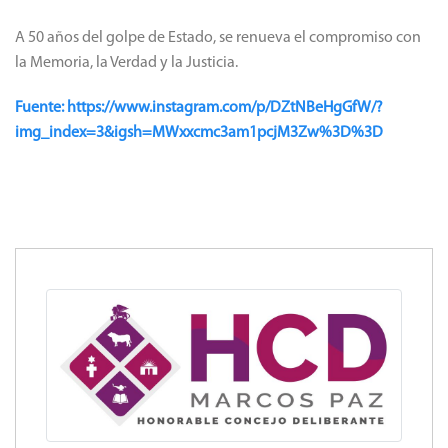
A 50 años del golpe de Estado, se renueva el compromiso con
la Memoria, la Verdad y la Justicia.
Fuente: https://www.instagram.com/p/DZtNBeHgGfW/?
img_index=3&igsh=MWxxcmc3am1pcjM3Zw%3D%3D