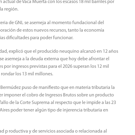
 actual de Vaca Muerta con los escasos 18 mil barriles por
la región.
ateria de GNL se asemeja al momento fundacional del
poración de estos nuevos recursos, tanto la economía
as dificultades para poder funcionar.
vidad, explicó que el producido neuquino alcanzó en 12 años
 se asemeja a la deuda externa que hoy debe afrontar el
s por ingresos previstas para el 2026 superan los 12 mil
rondar los 13 mil millones.
 Bermúdez puso de manifiesto que en materia tributaria la
r imponer el cobro de Ingresos Brutos sobre un producto
fallo de la Corte Suprema al respecto que le impide a las 23
ires poder tener algún tipo de injerencia tributaria en
d p roductiva y de servicios asociada o relacionada al