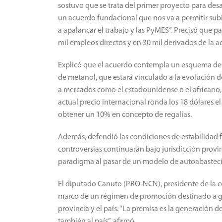
sostuvo que se trata del primer proyecto para desa
un acuerdo fundacional que nos va a permitir subi
a apalancar el trabajo y las PyMES”. Precisó que pa
mil empleos directos y en 30 mil derivados de la a
Explicó que el acuerdo contempla un esquema de 
de metanol, que estará vinculado a la evolución de
a mercados como el estadounidense o el africano, 
actual precio internacional ronda los 18 dólares el
obtener un 10% en concepto de regalías.
Además, defendió las condiciones de estabilidad fi
controversias continuarán bajo jurisdicción provi
paradigma al pasar de un modelo de autoabastec
El diputado Canuto (PRO-NCN), presidente de la com
marco de un régimen de promoción destinado a gen
provincia y el país. “La premisa es la generación
también al país”, afirmó.