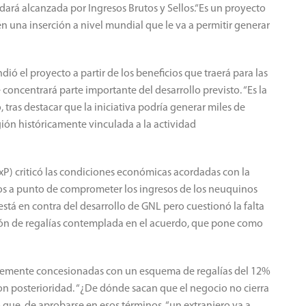
dará alcanzada por Ingresos Brutos y Sellos.“Es un proyecto
n una inserción a nivel mundial que le va a permitir generar
ó el proyecto a partir de los beneficios que traerá para las
 concentrará parte importante del desarrollo previsto. “Es la
tras destacar que la iniciativa podría generar miles de
gión históricamente vinculada a la actividad
xP) criticó las condiciones económicas acordadas con la
os a punto de comprometer los ingresos de los neuquinos
está en contra del desarrollo de GNL pero cuestionó la falta
ción de regalías contemplada en el acuerdo, que pone como
ntemente concesionadas con un esquema de regalías del 12%
on posterioridad. “¿De dónde sacan que el negocio no cierra
o que, de aprobarse en esos términos, “un extranjero va a