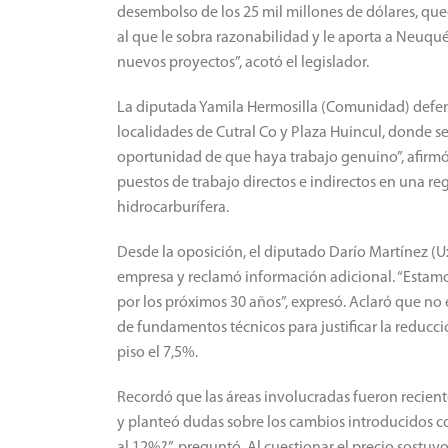
desembolso de los 25 mil millones de dólares, que
al que le sobra razonabilidad y le aporta a Neuqué
nuevos proyectos”, acotó el legislador.
La diputada Yamila Hermosilla (Comunidad) defendi
localidades de Cutral Co y Plaza Huincul, donde se
oportunidad de que haya trabajo genuino”, afirmó, 
puestos de trabajo directos e indirectos en una re
hidrocarburífera.
Desde la oposición, el diputado Darío Martínez (U
empresa y reclamó información adicional. “Estam
por los próximos 30 años”, expresó. Aclaró que no 
de fundamentos técnicos para justificar la reduc
piso el 7,5%.
Recordó que las áreas involucradas fueron recie
y planteó dudas sobre los cambios introducidos c
al 12%?”, preguntó. Al cuestionar el precio sostuv