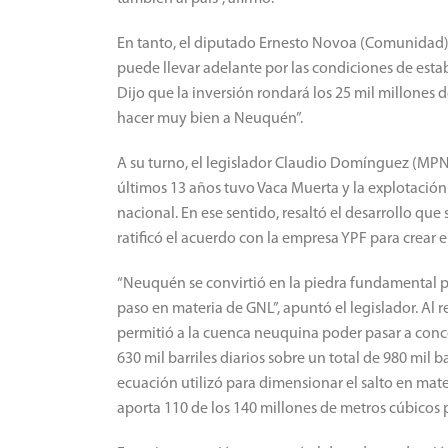
En tanto, el diputado Ernesto Novoa (Comunidad) -
puede llevar adelante por las condiciones de estab
Dijo que la inversión rondará los 25 mil millones d
hacer muy bien a Neuquén”.
A su turno, el legislador Claudio Domínguez (MPN)
últimos 13 años tuvo Vaca Muerta y la explotación
nacional. En ese sentido, resaltó el desarrollo qu
ratificó el acuerdo con la empresa YPF para crear
“Neuquén se convirtió en la piedra fundamental pa
paso en materia de GNL”, apuntó el legislador. Al 
permitió a la cuenca neuquina poder pasar a concen
630 mil barriles diarios sobre un total de 980 mil
ecuación utilizó para dimensionar el salto en mat
aporta 110 de los 140 millones de metros cúbicos p