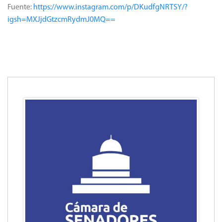
Fuente:
https://www.instagram.com/p/DKudfgNRTSY/?
igsh=MXJjdGtzcmRydmJ0MQ==