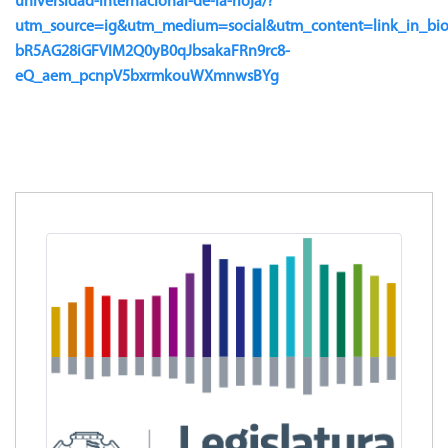
universidad-internacional-de-la-rioja/?
utm_source=ig&utm_medium=social&utm_content=link_in_b
bR5AG28iGFVIM2Q0yB0qJbsakaFRn9rc8-
eQ_aem_pcnpV5bxrmkouWXmnwsBYg