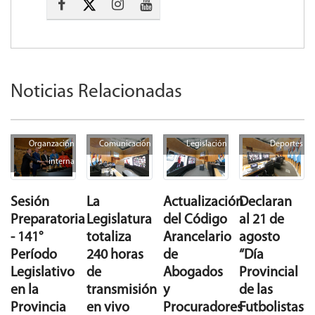
Noticias Relacionadas
Organzación
Comunicación
Legislación
Deportes
interna
La
Actualización
Declaran
Sesión
Legislatura
del Código
al 21 de
Preparatoria
totaliza
Arancelario
agosto
- 141°
240 horas
de
“Día
Período
de
Abogados
Provincial
Legislativo
transmisión
y
de las
en la
en vivo
Procuradores
Futbolistas”
Provincia