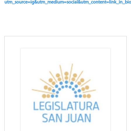
utm_source=ig&utm_medium=social&utm_content=link_in