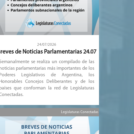
24/07/2026
reves de Noticias Parlamentarias 24.07
Semanalmente se realiza un compilado de las
noticias parlamentarias más importantes de los
Poderes Legislativos de Argentina, los
Honorables Concejos Deliberantes y de los
países que conforman la red de Legislaturas
Conectadas.
Legislaturas Conectadas