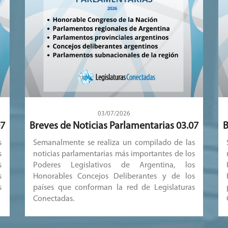
03/07/2026
07
Breves de Noticias Parlamentarias 03.07
B
s
Semanalmente se realiza un compilado de las
s
noticias parlamentarias más importantes de los
s
Poderes Legislativos de Argentina, los
s
Honorables Concejos Deliberantes y de los
s
países que conforman la red de Legislaturas
Conectadas.