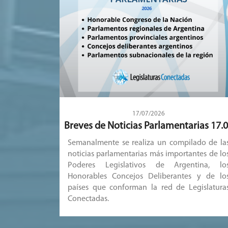
17/07/2026
Breves de Noticias Parlamentarias 17.
Semanalmente se realiza un compilado de la
noticias parlamentarias más importantes de lo
Poderes Legislativos de Argentina, lo
Honorables Concejos Deliberantes y de lo
países que conforman la red de Legislatura
Conectadas.