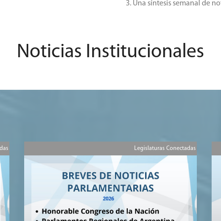
Una síntesis semanal de not
Noticias Institucionales
adas
Legislaturas Conectadas