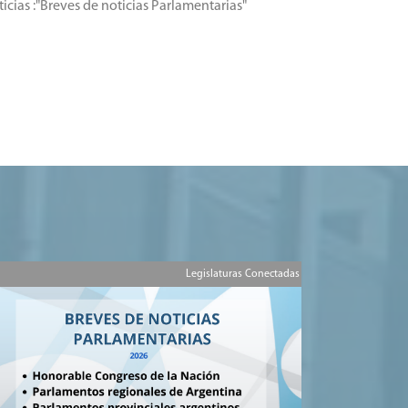
icias :"Breves de noticias Parlamentarias"
Legislaturas Conectadas