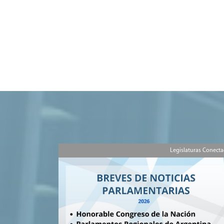
Legislaturas Conect