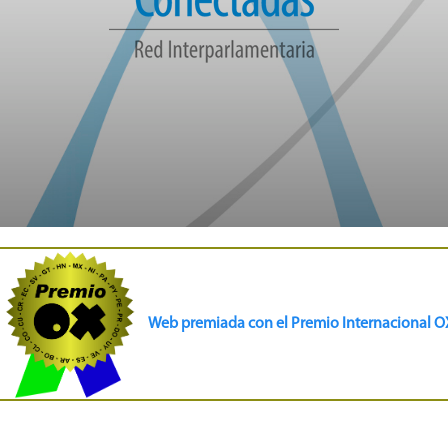
Web premiada con el Premio Internacional O