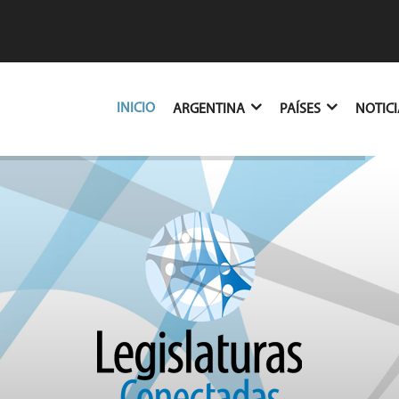
(CURRENT)
INICIO
ARGENTINA
PAÍSES
NOTIC