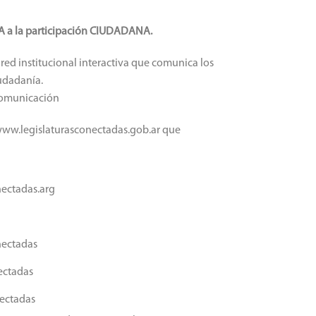
A a la participación CIUDADANA.
red institucional interactiva que comunica los
iudadanía.
comunicación
 www.legislaturasconectadas.gob.ar que
nectadas.arg
nectadas
ectadas
nectadas