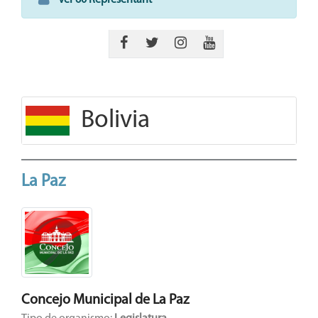
Ver 60 Representant
Bolivia
La Paz
Concejo Municipal de La Paz