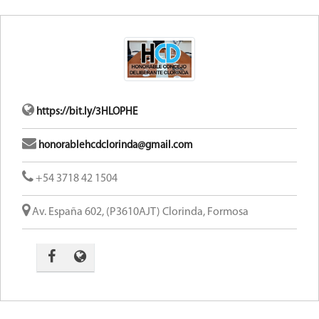
https://bit.ly/3HLOPHE
honorablehcdclorinda@gmail.com
+54 3718 42 1504
Av. España 602, (P3610AJT) Clorinda, Formosa