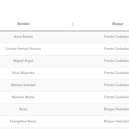
Nombre
Bloque
Jésica Beatríz
Frente Ciudada
Cristian Hernán Horacio
Frente Ciudada
Miguel Ángel
Frente Ciudada
Silvia Alejandra
Frente Ciudada
Adriana Soledad
Frente Ciudada
Mariano Martín
Frente Ciudada
Rocío
Bloque Vecinalis
Evangelina Ileana
Bloque Vecinalis