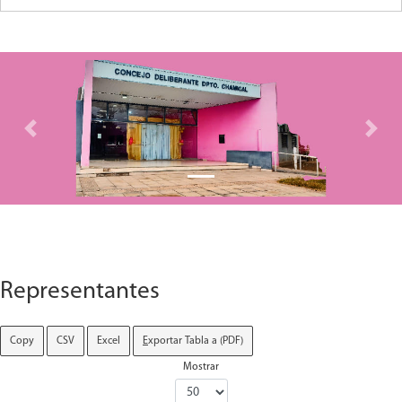
Previous
Next
Representantes
Copy
CSV
Excel
E
xportar Tabla a (PDF)
Mostrar