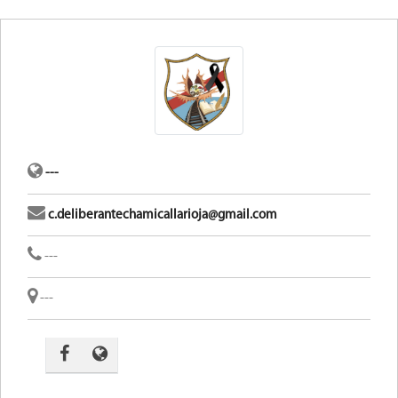
---
c.deliberantechamicallarioja@gmail.com
---
---