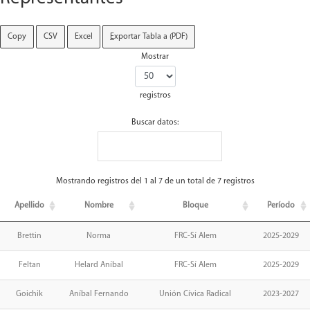
Copy
CSV
Excel
E
xportar Tabla a (PDF)
Mostrar
registros
Buscar datos:
Mostrando registros del 1 al 7 de un total de 7 registros
Apellido
Nombre
Bloque
Período
Brettin
Norma
FRC-Sí Alem
2025-2029
Feltan
Helard Aníbal
FRC-Sí Alem
2025-2029
Goichik
Aníbal Fernando
Unión Cívica Radical
2023-2027