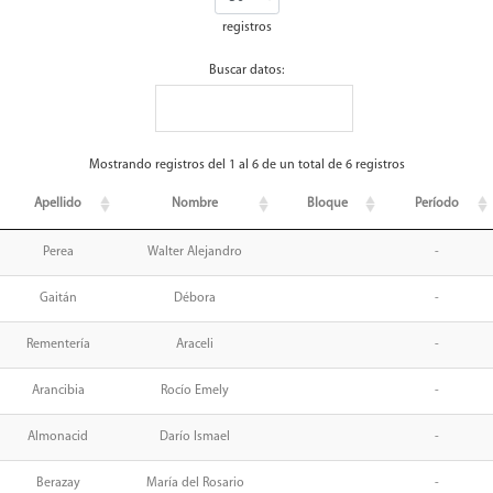
registros
Buscar datos:
Mostrando registros del 1 al 6 de un total de 6 registros
Apellido
Nombre
Bloque
Período
Perea
Walter Alejandro
-
Gaitán
Débora
-
Rementería
Araceli
-
Arancibia
Rocío Emely
-
Almonacid
Darío Ismael
-
Berazay
María del Rosario
-