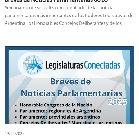
Breves de Noticias Parlamentarias 06.03
Semanalmente se realiza un compilado de las noticias
parlamentarias más importantes de los Poderes Legislativos de
Argentina, los Honorables Concejos Deliberantes y de los
países que conforman la red de Legislaturas Conectadas.
19/12/2025