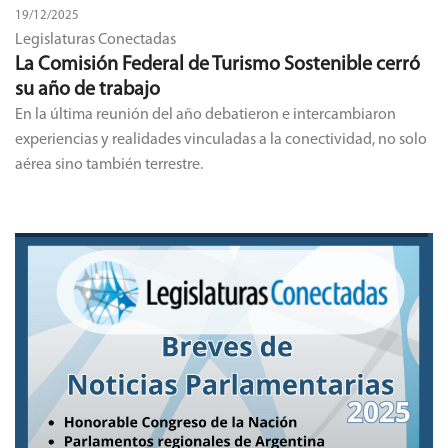
19/12/2025
Legislaturas Conectadas
La Comisión Federal de Turismo Sostenible cerró
su año de trabajo
En la última reunión del año debatieron e intercambiaron
experiencias y realidades vinculadas a la conectividad, no solo
aérea sino también terrestre.