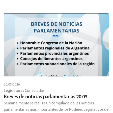
países que conforman la red de Legislaturas Conectadas.
20/03/2026
Legislaturas Conectadas
Breves de noticias parlamentarias 20.03
Semanalmente se realiza un compilado de las noticias
parlamentarias más importantes de los Poderes Legislativos de