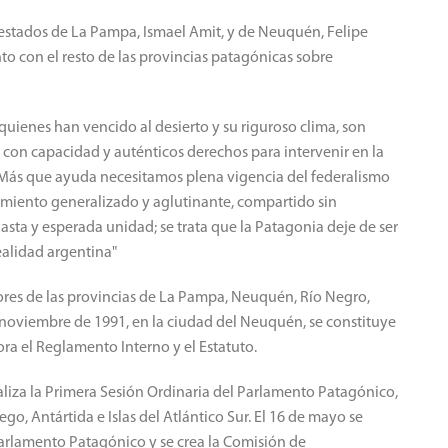
 estados de La Pampa, Ismael Amit, y de Neuquén, Felipe
nto con el resto de las provincias patagónicas sobre
uienes han vencido al desierto y su riguroso clima, son
con capacidad y auténticos derechos para intervenir en la
. Más que ayuda necesitamos plena vigencia del federalismo
timiento generalizado y aglutinante, compartido sin
iasta y esperada unidad; se trata que la Patagonia deje de ser
ealidad argentina"
dores de las provincias de La Pampa, Neuquén, Río Negro,
e noviembre de 1991, en la ciudad del Neuquén, se constituye
a el Reglamento Interno y el Estatuto.
ealiza la Primera Sesión Ordinaria del Parlamento Patagónico,
ego, Antártida e Islas del Atlántico Sur. El 16 de mayo se
Parlamento Patagónico y se crea la Comisión de