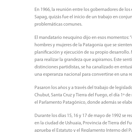
En 1966, la reunión entre los gobernadores de los
Sapag, quizás fue el inicio de un trabajo en conju
problemáticas comunes.
El mandatario neuquino dijo en esos momentos: "q
hombres y mujeres de la Patagonia que se sienten 
planificación y ejecución de su propio desarrollo
para realizar la grandeza que aspiramos. Este sen
distinciones partidistas, se ha canalizado en entus
una esperanza nacional para convertirse en una r
Pasaron los años y a través del trabajo de legisla
Chubut, Santa Cruz y Tierra del Fuego, el día 1º d
el Parlamento Patagónico, donde además se elabor
Durante los días 15, 16 y 17 de mayo de 1992 se r
en la ciudad de Ushuaia, Provincia de Tierra del Fu
aprueba el Estatuto y el Reglamento Interno del 