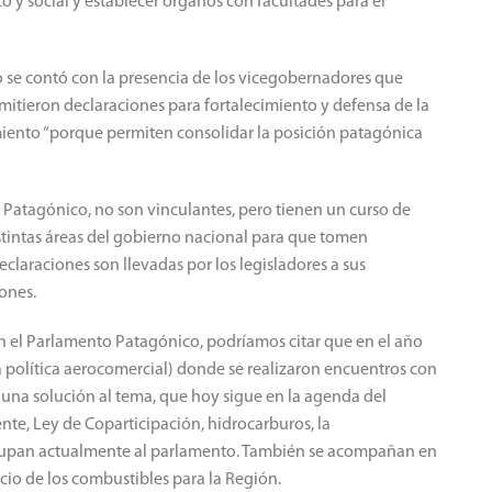
o y social y establecer órganos con facultades para el
o se contó con la presencia de los vicegobernadores que
emitieron declaraciones para fortalecimiento y defensa de la
iento “porque permiten consolidar la posición patagónica
 Patagónico, no son vinculantes, pero tienen un curso de
istintas áreas del gobierno nacional para que tomen
laraciones son llevadas por los legisladores a sus
ones.
s en el Parlamento Patagónico, podríamos citar que en el año
 política aerocomercial) donde se realizaron encuentros con
 una solución al tema, que hoy sigue en la agenda del
e, Ley de Coparticipación, hidrocarburos, la
 ocupan actualmente al parlamento. También se acompañan en
ecio de los combustibles para la Región.