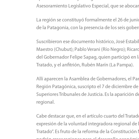
Asesoramiento Legislativo Especial, que se abocarí
La región se constituyó formalmente el 26 de juni
de la Patagonia, con la presencia de los seis gobe
Suscribieron ese documento histórico, José Estabill
Maestro (Chubut); Pablo Verani (Río Negro); Rica
del Gobernador Felipe Sapag, quien participó en l
Tratado, y el anfitrión, Rubén Marín (La Pampa).
Allí aparecen la Asamblea de Gobernadores, el Par
Región Patagónica, suscripto el 7 de diciembre de
Superiores Tribunales de Justicia. Es la aparición de
regional.
Cabe destacar que, en el artículo cuarto del Trat
expresión de la voluntad integradora regional de l
Tratado”. Es fruto de la reforma de la Constitución