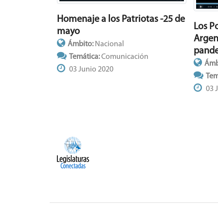
Homenaje a los Patriotas -25 de
Los P
mayo
Argen
Ámbito:
Nacional
pand
Temática:
Comunicación
Ámb
03 Junio 2020
Tem
03 