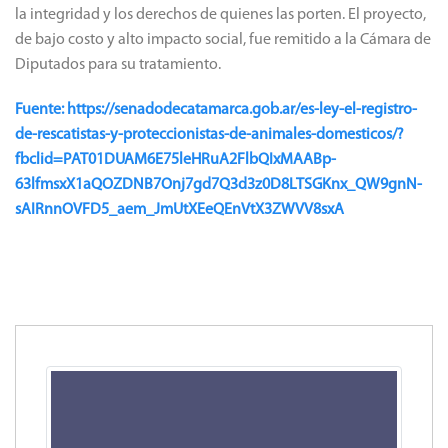
la integridad y los derechos de quienes las porten. El proyecto,
de bajo costo y alto impacto social, fue remitido a la Cámara de
Diputados para su tratamiento.
Fuente: https://senadodecatamarca.gob.ar/es-ley-el-registro-
de-rescatistas-y-proteccionistas-de-animales-domesticos/?
fbclid=PAT01DUAM6E75leHRuA2FlbQIxMAABp-
63lfmsxX1aQOZDNB7Onj7gd7Q3d3z0D8LTSGKnx_QW9gnN-
sAIRnnOVFD5_aem_JmUtXEeQEnVtX3ZWVV8sxA