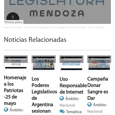
Prensa Senado
·
Breves Parlamentarias de Legislaturas Conectadas - 100.ª edición
Noticias Relacionadas
Comunicación
Comunicación
Comunicación
Comunicación
Homenaje
Campaña
Los
Uso
a los
Donar
Poderes
Responsable
Patriotas
Sangre es
Legislativos
de Internet
-25 de
Dar
de
Ámbito:
mayo
Argentina
Ámbito:
Nacional
Ámbito:
sesionan
Nacional
Temática: