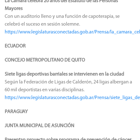
La Cámara celebra 20 años del Estatuto de las Personas
Mayores
Con un auditorio lleno y una función de capoterapia, se
celebró el suceso en sesión solemne.
https://www.legislaturasconectadas.gob.ar/Prensa/la_camara_
ECUADOR
CONCEJO METROPOLITANO DE QUITO
Siete ligas deportivas barriales se intervienen en la ciudad
Según la Federación de Ligas de Calderón, 24 ligas albergan a
60 mil deportistas en varias disciplinas.
https://www.legislaturasconectadas.gob.ar/Prensa/siete_ligas_d
PARAGUAY
JUNTA MUNICIPAL DE ASUNCIÓN
Presentan proyecto sobre programa de prevención de cáncer