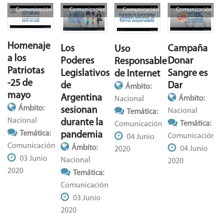
Comunicación
Comunicación
Comunicación
Comunicación
Homenaje
Campaña
Los
Uso
a los
Donar
Poderes
Responsable
Patriotas
Sangre es
Legislativos
de Internet
-25 de
Dar
de
Ámbito:
mayo
Argentina
Ámbito:
Nacional
Ámbito:
sesionan
Nacional
Temática:
Nacional
durante la
Temática:
Comunicación
Temática:
pandemia
Comunicación
04 Junio
Comunicación
Ámbito:
04 Junio
2020
03 Junio
Nacional
2020
2020
Temática:
Comunicación
03 Junio
2020