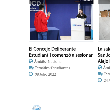
Estudiantes
La sa
El Concejo Deliberante
San J
Estudiantil comenzó a sesionar
Alejo
Ámbito:
Nacional
Ámb
Temática:
Estudiantes
Tem
08 Julio 2022
24 