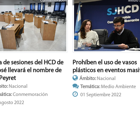
Conmemoración
Medio 
Prohíben el uso de vasos
la de sesiones del HCD de
plásticos en eventos mas
osé llevará el nombre de
 Peyret
Ámbito:
Nacional
ito:
Nacional
Temática:
Medio Ambiente
ática:
Conmemoración
01 Septiembre 2022
Agosto 2022