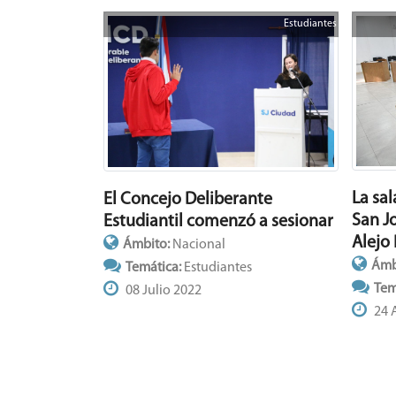
Estudiantes
La sa
El Concejo Deliberante
San J
Estudiantil comenzó a sesionar
Alejo
Ámbito:
Nacional
Ámb
Temática:
Estudiantes
Tem
08 Julio 2022
24 