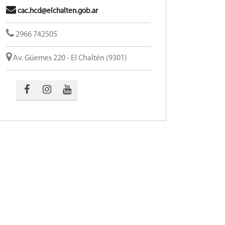
cac.hcd@elchalten.gob.ar
2966 742505
Av. Güemes 220 - El Chaltén (9301)