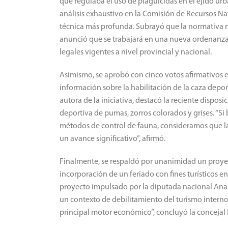
que regulaba el uso de plaguicidas en el ejido urb
análisis exhaustivo en la Comisión de Recursos Na
técnica más profunda. Subrayó que la normativa n
anunció que se trabajará en una nueva ordenanza
legales vigentes a nivel provincial y nacional.
Asimismo, se aprobó con cinco votos afirmativos e
información sobre la habilitación de la caza depor
autora de la iniciativa, destacó la reciente dispos
deportiva de pumas, zorros colorados y grises. “Si 
métodos de control de fauna, consideramos que la
un avance significativo”, afirmó.
Finalmente, se respaldó por unanimidad un proyect
incorporación de un feriado con fines turísticos 
proyecto impulsado por la diputada nacional Ana 
un contexto de debilitamiento del turismo interno.
principal motor económico”, concluyó la concejal