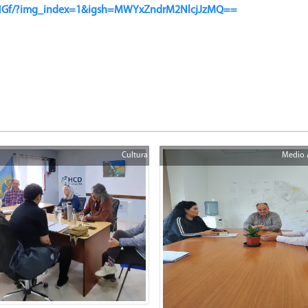
dtNGf/?img_index=1&igsh=MWYxZndrM2NlcjJzMQ==
Cultura
Medio 