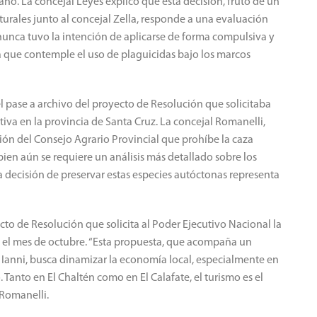
ano. La concejal Leyes explicó que esta decisión, fruto de un
turales junto al concejal Zella, responde a una evaluación
unca tuvo la intención de aplicarse de forma compulsiva y
 que contemple el uso de plaguicidas bajo los marcos
l pase a archivo del proyecto de Resolución que solicitaba
tiva en la provincia de Santa Cruz. La concejal Romanelli,
ición del Consejo Agrario Provincial que prohíbe la caza
bien aún se requiere un análisis más detallado sobre los
 decisión de preservar estas especies autóctonas representa
o de Resolución que solicita al Poder Ejecutivo Nacional la
en el mes de octubre. “Esta propuesta, que acompaña un
Ianni, busca dinamizar la economía local, especialmente en
 Tanto en El Chaltén como en El Calafate, el turismo es el
 Romanelli.