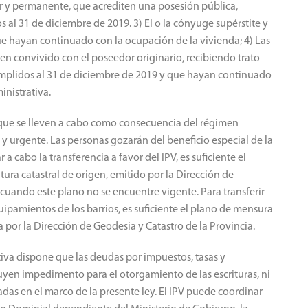
ta, con Resolución a su favor vigente. 2) Las personas
r y permanente, que acrediten una posesión pública,
s al 31 de diciembre de 2019. 3) El o la cónyuge supérstite y
ue hayan continuado con la ocupación de la vivienda; 4) Las
sen convivido con el poseedor originario, recibiendo trato
cumplidos al 31 de diciembre de 2019 y que hayan continuado
nistrativa.
 que se lleven a cabo como consecuencia del régimen
l y urgente. Las personas gozarán del beneficio especial de la
 a cabo la transferencia a favor del IPV, es suficiente el
ra catastral de origen, emitido por la Dirección de
n cuando este plano no se encuentre vigente. Para transferir
quipamientos de los barrios, es suficiente el plano de mensura
a por la Dirección de Geodesia y Catastro de la Provincia.
tiva dispone que las deudas por impuestos, tasas y
uyen impedimento para el otorgamiento de las escrituras, ni
das en el marco de la presente ley. El IPV puede coordinar