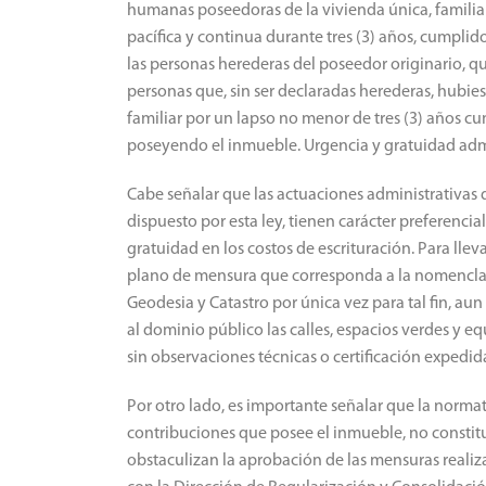
régimen son: 1) Las personas adjudicatarias en ven
humanas poseedoras de la vivienda única, familia
pacífica y continua durante tres (3) años, cumplido
las personas herederas del poseedor originario, q
personas que, sin ser declaradas herederas, hubie
familiar por un lapso no menor de tres (3) años 
poseyendo el inmueble. Urgencia y gratuidad admi
Cabe señalar que las actuaciones administrativas
dispuesto por esta ley, tienen carácter preferencia
gratuidad en los costos de escrituración. Para llevar
plano de mensura que corresponda a la nomenclatu
Geodesia y Catastro por única vez para tal fin, au
al dominio público las calles, espacios verdes y e
sin observaciones técnicas o certificación expedid
Por otro lado, es importante señalar que la norma
contribuciones que posee el inmueble, no constit
obstaculizan la aprobación de las mensuras realiza