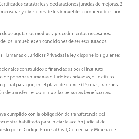
de dominio el Instituto Provincial de la Vivienda queda
rtificados catastrales y declaraciones juradas de mejoras. 2)
as mensuras y divisiones de los inmuebles comprendidos por
da debe agotar los medios y procedimientos necesarios,
 de los inmuebles en condiciones de ser escriturados.
 Humanas o Jurídicas Privadas la ley dispone lo siguiente:
ionales construidos o financiados por el Instituto
o de personas humanas o Jurídicas privadas, el Instituto
egistral para que, en el plazo de quince (15) días, transfiera
ón de transferir el dominio a las personas beneficiarias,
haya cumplido con la obligación de transferencia del
ncuentra habilitado para iniciar la acción judicial de
esto por el Código Procesal Civil, Comercial y Minería de