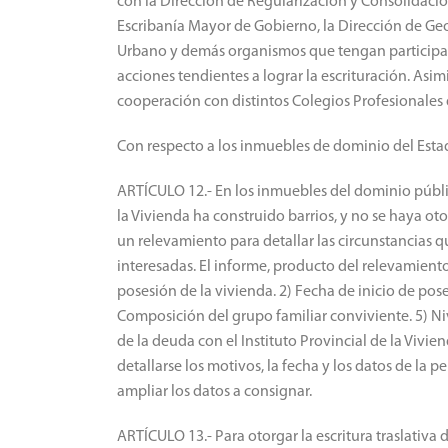
con la Dirección de Regularización y Consolidaci
Escribanía Mayor de Gobierno, la Dirección de Geo
Urbano y demás organismos que tengan participaci
acciones tendientes a lograr la escrituración. As
cooperación con distintos Colegios Profesionales 
Con respecto a los inmuebles de dominio del Estad
ARTÍCULO 12.- En los inmuebles del dominio públic
la Vivienda ha construido barrios, y no se haya oto
un relevamiento para detallar las circunstancias q
interesadas. El informe, producto del relevamient
posesión de la vivienda. 2) Fecha de inicio de pose
Composición del grupo familiar conviviente. 5) Niv
de la deuda con el Instituto Provincial de la Viv
detallarse los motivos, la fecha y los datos de la
ampliar los datos a consignar.