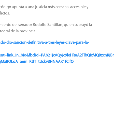
ódigo apunta a una justicia más cercana, accesible y
lictos.
iento del senador Rodolfo Santillán, quien subrayó la
tegral de la provincia.
o-dio-sancion-definitiva-a-tres-leyes-clave-para-la-
nt=link_in_bio&fbclid=PAb21jcAQyjc9leHRuA2FlbQIxMQBzcnR
gMxBOLoA_aem_KtfT_tUckv3NNAAK1fCifQ