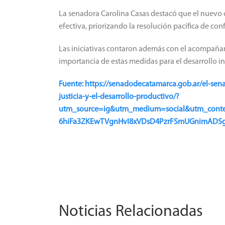
La senadora Carolina Casas destacó que el nuevo c
efectiva, priorizando la resolución pacífica de conf
Las iniciativas contaron además con el acompañam
importancia de estas medidas para el desarrollo in
Fuente: https://senadodecatamarca.gob.ar/el-senad
justicia-y-el-desarrollo-productivo/?
utm_source=ig&utm_medium=social&utm_conte
6hiFa3ZKEwTVgnHvI8xVDsD4PzrFSmUGnimADS
Noticias Relacionadas