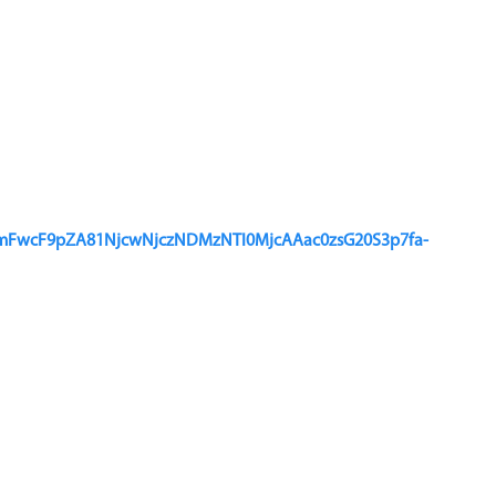
jBmFwcF9pZA81NjcwNjczNDMzNTI0MjcAAac0zsG20S3p7fa-