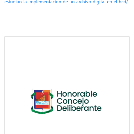
estudian-la-implementacion-de-un-archivo-digital-en-el-hcd/