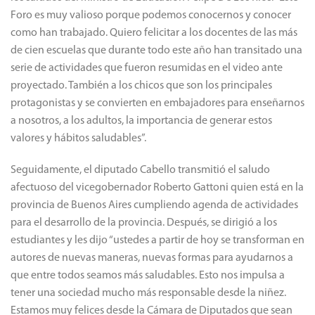
actividad física; trabajo interdisciplinario sobre la alimentación
saludable; promoción de huertas en geriátricos y huerta
educativa en la Casa de Sarmiento; por último, la realización
del concurso de entornos saludables y el Foro Saludable.
Luego la secretaria de Educación, Rosana Vicentela, transmitió
los saludos del Ministro de Educación Felipe De Los Ríos. “Este
Foro es muy valioso porque podemos conocernos y conocer
como han trabajado. Quiero felicitar a los docentes de las más
de cien escuelas que durante todo este año han transitado una
serie de actividades que fueron resumidas en el video ante
proyectado. También a los chicos que son los principales
protagonistas y se convierten en embajadores para enseñarnos
a nosotros, a los adultos, la importancia de generar estos
valores y hábitos saludables”.
Seguidamente, el diputado Cabello transmitió el saludo
afectuoso del vicegobernador Roberto Gattoni quien está en la