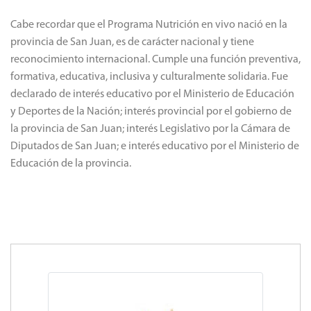
El acto culminó con el otorgamiento de certificados, premios y
menciones especiales a los participantes del concurso “Los
embajadores saludables se ponen en acción, en el mes de los
Entornos Escolares”. Debido al cumplimiento del protocolo de
prevención de COVID-19 la entrega fue realizada
simultáneamente, una parte en el recinto y otra parte en la sala
de Vicegobernadores.
Cabe recordar que el Programa Nutrición en vivo nació en la
provincia de San Juan, es de carácter nacional y tiene
reconocimiento internacional. Cumple una función preventiva,
formativa, educativa, inclusiva y culturalmente solidaria. Fue
declarado de interés educativo por el Ministerio de Educación
y Deportes de la Nación; interés provincial por el gobierno de
la provincia de San Juan; interés Legislativo por la Cámara de
Diputados de San Juan; e interés educativo por el Ministerio de
Educación de la provincia.