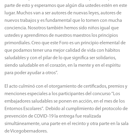
provincia de Buenos Aires cumpliendo agenda de actividades
para el desarrollo de la provincia. Después, se dirigió a los
estudiantes y les dijo “ustedes a partir de hoy se transforman en
autores de nuevas maneras, nuevas formas para ayudarnos a
que entre todos seamos más saludables. Esto nos impulsa a
tener una sociedad mucho más responsable desde la niñez.
Estamos muy felices desde la Cámara de Diputados que sean
parte de esto y esperamos que algún día ustedes estén en este
lugar. Muchos van a ser autores de nuevas leyes, autores de
nuevos trabajos y es fundamental que lo tomen con mucha
conciencia. Nosotros también hemos sido niños igual que
ustedes y aprendimos de nuestros maestros los principios
primordiales. Creo que este Foro es un principio elemental de
que podamos tener una mejor calidad de vida con hábitos
saludables y con el pilar de lo que significa ser solidarios,
siendo saludable en el corazón, en la mente y en el espíritu
para poder ayudar a otros”.