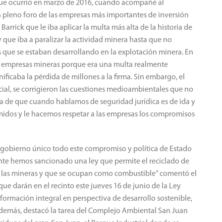
 que ocurrió en marzo de 2016, cuando acompañé al
n pleno foro de las empresas más importantes de inversión
rrick que le iba aplicar la multa más alta de la historia de
que iba a paralizar la actividad minera hasta que no
que se estaban desarrollando en la explotación minera. En
as empresas mineras porque era una multa realmente
gnificaba la pérdida de millones a la firma. Sin embargo, el
ocial, se corrigieron las cuestiones medioambientales que no
ea de que cuando hablamos de seguridad jurídica es de ida y
idos y le hacemos respetar a las empresas los compromisos
obierno único todo este compromiso y política de Estado
nte hemos sancionado una ley que permite el reciclado de
las mineras y que se ocupan como combustible” comentó el
que darán en el recinto este jueves 16 de junio de la Ley
formación integral en perspectiva de desarrollo sostenible,
demás, destacó la tarea del Complejo Ambiental San Juan