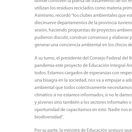
donde conviven la planta de tratamiento de los re
utilizan los residuos reciclados como materia pri
Asimismo, recordó “los clubes ambientales que est
diecinueve departamentos de la provincia tuvier
sesión, haciendo propuestas de proyectos ambient
pudieron discutir, construir consensos y elaborar 
generar una conciencia ambiental en los chicos de 
A su turno, el presidente del Consejo Federal del
pandemia este proyecto de Educación Integral Amb
todos. Estamos cargados de esperanzas con respec
una bisagra en la sociedad, nos va a empujar a adq
ambiental que todos colectivamente necesitamos
climático si no estamos informados, si no le damos
y jóvenes sino también a los sectores informales 
oportunidad de capacitarnos en esto. Nadie nos ex
biodiversidad”.
Por su parte, la ministra de Educación sostuvo qu