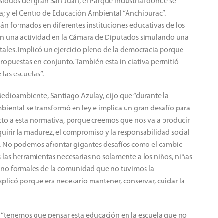
siduos del gran San Juan, el Parque Industrial donde se
ma; y el Centro de Educación Ambiental “Anchipurac”.
án formados en diferentes instituciones educativas de los
on una actividad en la Cámara de Diputados simulando una
ales. Implicó un ejercicio pleno de la democracia porque
propuestas en conjunto. También esta iniciativa permitió
las escuelas”.
 Medioambiente, Santiago Azulay, dijo que “durante la
iental se transformó en ley e implica un gran desafío para
to a esta normativa, porque creemos que nos va a producir
uirir la madurez, el compromiso y la responsabilidad social
. No podemos afrontar gigantes desafíos como el cambio
 las herramientas necesarias no solamente a los niños, niñas
o no formales de la comunidad que no tuvimos la
plicó porque era necesario mantener, conservar, cuidar la
e “tenemos que pensar esta educación en la escuela que no