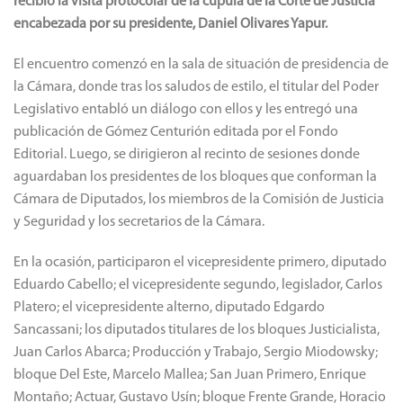
El encuentro comenzó en la sala de situación de presidencia de
la Cámara, donde tras los saludos de estilo, el titular del Poder
Legislativo entabló un diálogo con ellos y les entregó una
publicación de Gómez Centurión editada por el Fondo
Editorial. Luego, se dirigieron al recinto de sesiones donde
aguardaban los presidentes de los bloques que conforman la
Cámara de Diputados, los miembros de la Comisión de Justicia
y Seguridad y los secretarios de la Cámara.
En la ocasión, participaron el vicepresidente primero, diputado
Eduardo Cabello; el vicepresidente segundo, legislador, Carlos
Platero; el vicepresidente alterno, diputado Edgardo
Sancassani; los diputados titulares de los bloques Justicialista,
Juan Carlos Abarca; Producción y Trabajo, Sergio Miodowsky;
bloque Del Este, Marcelo Mallea; San Juan Primero, Enrique
Montaño; Actuar, Gustavo Usín; bloque Frente Grande, Horacio
Quiroga; bloque ConFe Somos San Juan, diputada Florencia
Peñaloza y PRO, Enzo Cornejo. También, asistió la titular de la