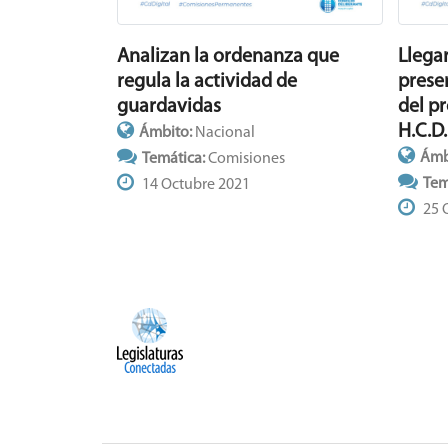
Analizan la ordenanza que
Llega
regula la actividad de
prese
guardavidas
del p
H.C.D.
Ámbito:
Nacional
Ámb
Temática:
Comisiones
Tem
14 Octubre 2021
25 