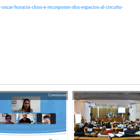
oscar-horacio-closs-e-incorporan-dos-espacios-al-circuito-
Comisiones