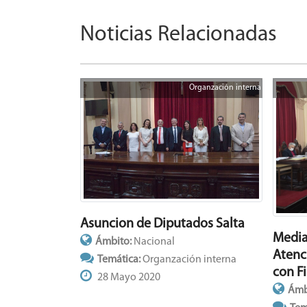
Noticias Relacionadas
Organzación interna
Asuncion de Diputados Salta
Media
Ámbito:
Nacional
Atenc
Temática:
Organzación interna
con F
28 Mayo 2020
Ámb