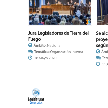
Jura Legisladores de Tierra del
Se al
Fuego
proyec
según
Ámbito:
Nacional
Ámb
Temática:
Organzación interna
Tem
28 Mayo 2020
11 