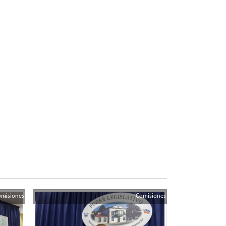
misiones
Comisiones