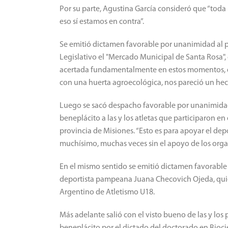
Por su parte, Agustina García consideró que “toda 
eso sí estamos en contra”.
Se emitió dictamen favorable por unanimidad al p
Legislativo el "Mercado Municipal de Santa Rosa",
acertada fundamentalmente en estos momentos, d
con una huerta agroecológica, nos pareció un hec
Luego se sacó despacho favorable por unanimidad 
beneplácito a las y los atletas que participaron e
provincia de Misiones. “Esto es para apoyar el de
muchísimo, muchas veces sin el apoyo de los organ
En el mismo sentido se emitió dictamen favorable a
deportista pampeana Juana Checovich Ojeda, qu
Argentino de Atletismo U18.
Más adelante salió con el visto bueno de las y los 
beneplácito por el dictado del doctorado en Bioc