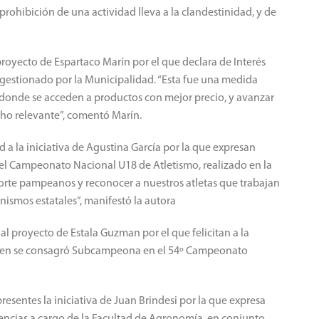
prohibición de una actividad lleva a la clandestinidad, y de
royecto de Espartaco Marín por el que declara de Interés
 gestionado por la Municipalidad. “Esta fue una medida
onde se acceden a productos con mejor precio, y avanzar
ho relevante”, comentó Marín.
a la iniciativa de Agustina García por la que expresan
n el Campeonato Nacional U18 de Atletismo, realizado en la
porte pampeanos y reconocer a nuestros atletas que trabajan
ismos estatales”, manifestó la autora
l proyecto de Estala Guzman por el que felicitan a la
ien se consagró Subcampeona en el 54º Campeonato
presentes la iniciativa de Juan Brindesi por la que expresa
iencias a cargo de la Facultad de Agronomía, en conjunto