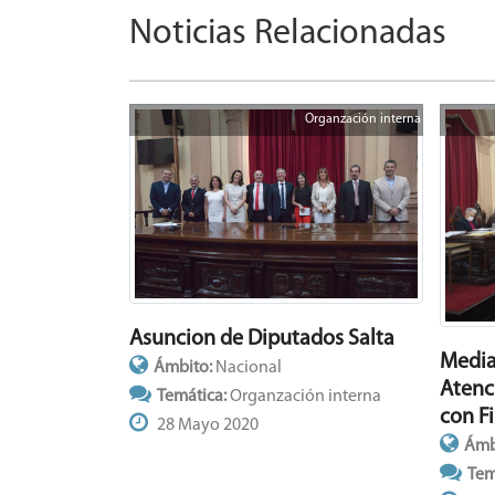
Noticias Relacionadas
Organzación interna
Asuncion de Diputados Salta
Media
Ámbito:
Nacional
Atenc
Temática:
Organzación interna
con F
28 Mayo 2020
Ámb
Tem