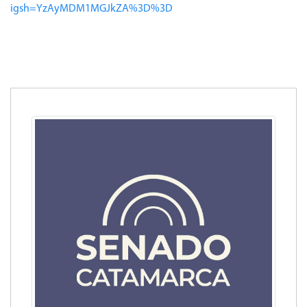
igsh=YzAyMDM1MGJkZA%3D%3D