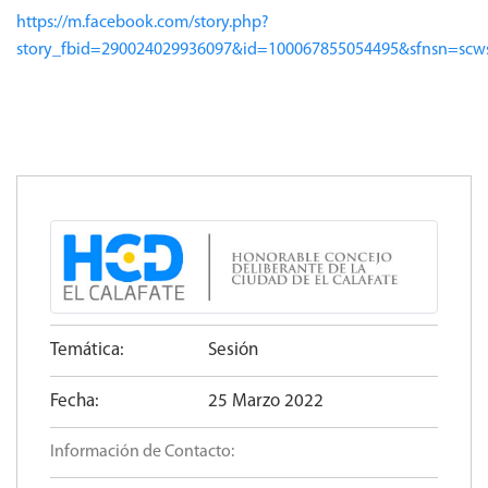
https://m.facebook.com/story.php?
story_fbid=290024029936097&id=100067855054495&sfnsn=sc
Temática:
Sesión
Fecha:
25 Marzo 2022
Información de Contacto: