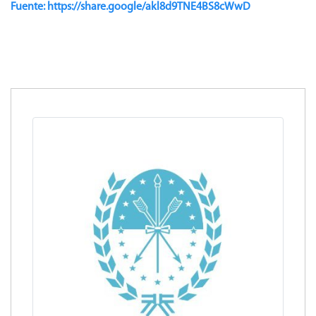
Fuente: https://share.google/akl8d9TNE4BS8cWwD