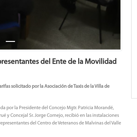
resentantes del Ente de la Movilidad
as solicitado por la Asociación de Taxis de la Villa de
 por la Presidente del Concejo Mgtr. Patricia Morandé,
rué y Concejal Sr. Jorge Cornejo, recibió en las instalaciones
, representantes del Centro de Veteranos de Malvinas del Valle