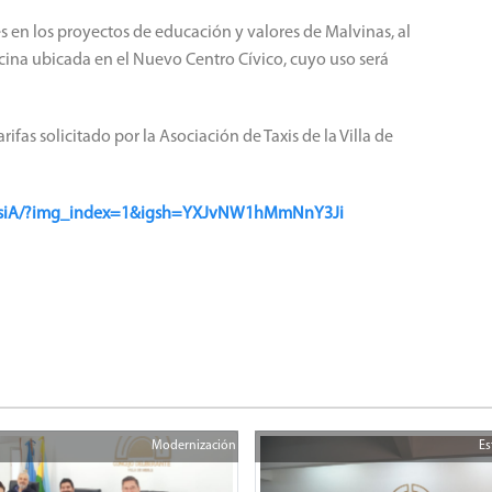
 en los proyectos de educación y valores de Malvinas, al
cina ubicada en el Nuevo Centro Cívico, cuyo uso será
as solicitado por la Asociación de Taxis de la Villa de
FmsiA/?img_index=1&igsh=YXJvNW1hMmNnY3Ji
Modernización
Es