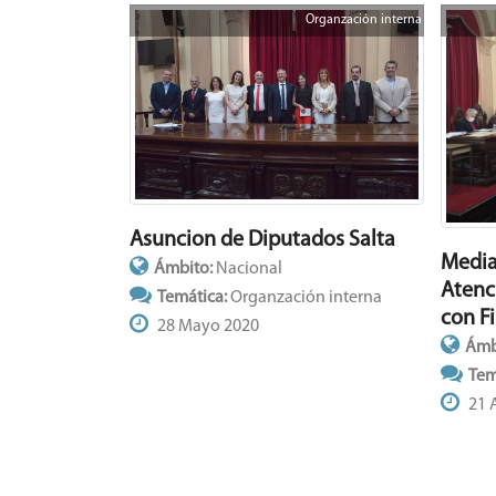
Organzación interna
Asuncion de Diputados Salta
Media
Ámbito:
Nacional
Atenc
Temática:
Organzación interna
con F
28 Mayo 2020
Ámb
Tem
21 