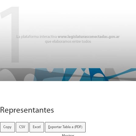
Representantes
Copy
CSV
Excel
E
xportar Tabla a (PDF)