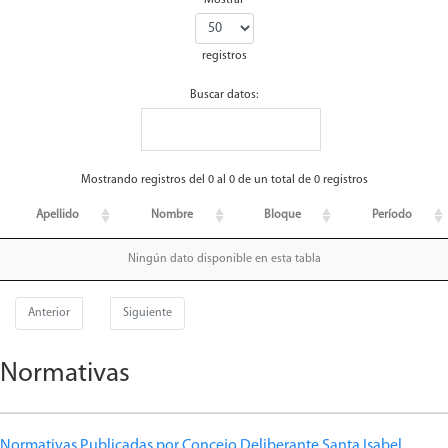
Mostrar
registros
Buscar datos:
Mostrando registros del 0 al 0 de un total de 0 registros
Apellido
Nombre
Bloque
Período
Ningún dato disponible en esta tabla
Anterior
Siguiente
Normativas
Normativas Publicadas por Concejo Deliberante Santa Isabel