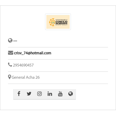
---
crisv_74@hotmail.com
2954690457
General Acha 26