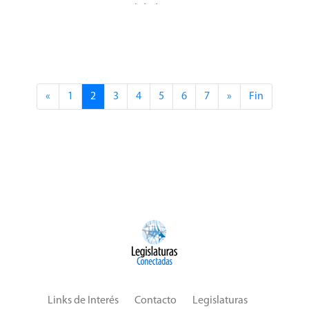
reconocimientos a personalidades e instituciones
representativas de la ciudad.
«
1
2
3
4
5
6
7
»
Fin
Links de Interés
Contacto
Legislaturas