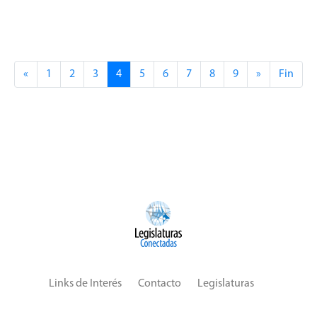
urbanístico en la Ciudad.
«
1
2
3
4
5
6
7
8
9
»
Fin
Links de Interés
Contacto
Legislaturas