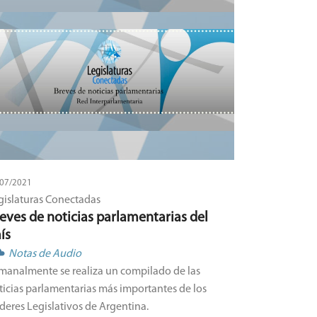
/07/2021
gislaturas Conectadas
eves de noticias parlamentarias del
ís
Notas de Audio
manalmente se realiza un compilado de las
ticias parlamentarias más importantes de los
deres Legislativos de Argentina.