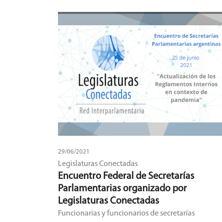
29/06/2021
Legislaturas Conectadas
Encuentro Federal de Secretarías
Parlamentarias organizado por
Legislaturas Conectadas
Funcionarias y funcionarios de secretarías