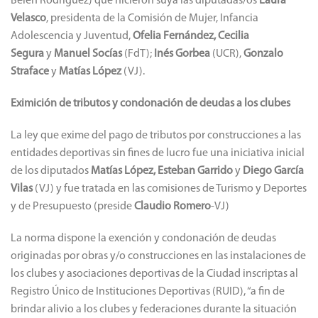
Belén Rodríguez) que hicieron suya las diputadas/os
Laura
Velasco
, presidenta de la Comisión de Mujer, Infancia
Adolescencia y Juventud,
Ofelia Fernández, Cecilia
Segura
y
Manuel Socías
(FdT);
Inés Gorbea
(UCR),
Gonzalo
Straface
y
Matías López
(VJ).
Eximición de tributos y condonación de deudas a los clubes
La ley que exime del pago de tributos por construcciones a las
entidades deportivas sin fines de lucro fue una iniciativa inicial
de los diputados
Matías López, Esteban Garrido
y
Diego García
Vilas
(VJ) y fue tratada en las comisiones de Turismo y Deportes
y de Presupuesto (preside
Claudio Romero
-VJ)
La norma dispone la exención y condonación de deudas
originadas por obras y/o construcciones en las instalaciones de
los clubes y asociaciones deportivas de la Ciudad inscriptas al
Registro Único de Instituciones Deportivas (RUID), “a fin de
brindar alivio a los clubes y federaciones durante la situación