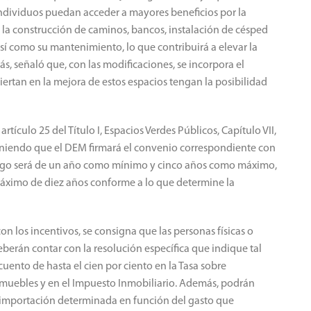
dividuos puedan acceder a mayores beneficios por la
e la construcción de caminos, bancos, instalación de césped
sí como su mantenimiento, lo que contribuirá a elevar la
ás, señaló que, con las modificaciones, se incorpora el
viertan en la mejora de estos espacios tengan la posibilidad
rtículo 25 del Título I, Espacios Verdes Públicos, Capítulo VII,
oniendo que el DEM firmará el convenio correspondiente con
azgo será de un año como mínimo y cinco años como máximo,
máximo de diez años conforme a lo que determine la
on los incentivos, se consigna que las personas físicas o
berán contar con la resolución específica que indique tal
cuento de hasta el cien por ciento en la Tasa sobre
nmuebles y en el Impuesto Inmobiliario. Además, podrán
a importación determinada en función del gasto que