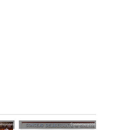
misiones
Conmemoración