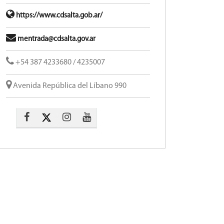
https://www.cdsalta.gob.ar/
mentrada@cdsalta.gov.ar
+54 387 4233680 / 4235007
Avenida República del Líbano 990