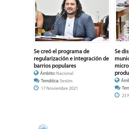
Se creó el programa de
Se di
regularización e integración de
munic
barrios populares
micr
produ
Ámbito:
Nacional
Ámb
Temática:
Sesión
Tem
17 Noviembre 2021
23 