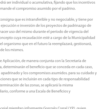
á ser individual o acumulativa, fijando que los incentivos
demande el compromiso asumido por el padrino.
e consigna que es intransferible y no negociable, y tiene por
de ejecución e inversión de los proyectos de padrinazgo de
 hacer uso del mismo durante el período de vigencia del
concepto cuya recaudación esté a cargo de la Municipalidad
 el organismo que en el futuro la reemplazará, gestionará,
 de los mismos.
e Aplicación, de manera conjunta con la Secretaría de
a, determinarán el beneficio que se conceda en cada caso,
e apadrinado y los compromisos asumidos. para su cuidado y
ciones que se incluirán en cada tipo de responsabilidad
terminación de las zonas, se aplicará la misma
iario, conforme a una Escala de Beneficios y
ncejal miembro informante Gonzalo Corral (YP), quien