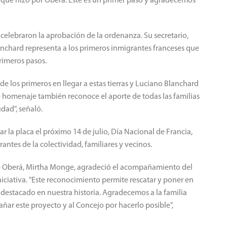
que hizo por Oberá. Este es un primer paso y agradecemos
celebraron la aprobación de la ordenanza. Su secretario,
anchard representa a los primeros inmigrantes franceses que
rimeros pasos.
de los primeros en llegar a estas tierras y Luciano Blanchard
te homenaje también reconoce el aporte de todas las familias
dad", señaló.
 la placa el próximo 14 de julio, Día Nacional de Francia,
antes de la colectividad, familiares y vecinos.
 de Oberá, Mirtha Monge, agradeció el acompañamiento del
iciativa. "Este reconocimiento permite rescatar y poner en
destacado en nuestra historia. Agradecemos a la familia
ñar este proyecto y al Concejo por hacerlo posible",