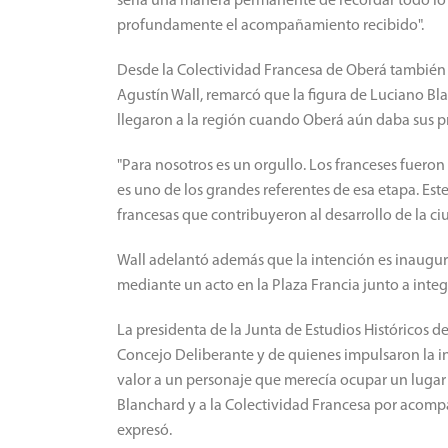
sería una manera permanente de recordar todo lo 
profundamente el acompañamiento recibido".
Desde la Colectividad Francesa de Oberá también 
Agustín Wall, remarcó que la figura de Luciano Bl
llegaron a la región cuando Oberá aún daba sus p
"Para nosotros es un orgullo. Los franceses fueron 
es uno de los grandes referentes de esa etapa. Es
francesas que contribuyeron al desarrollo de la ciu
Wall adelantó además que la intención es inaugurar
mediante un acto en la Plaza Francia junto a integr
La presidenta de la Junta de Estudios Históricos
Concejo Deliberante y de quienes impulsaron la in
valor a un personaje que merecía ocupar un lugar 
Blanchard y a la Colectividad Francesa por acompa
expresó.