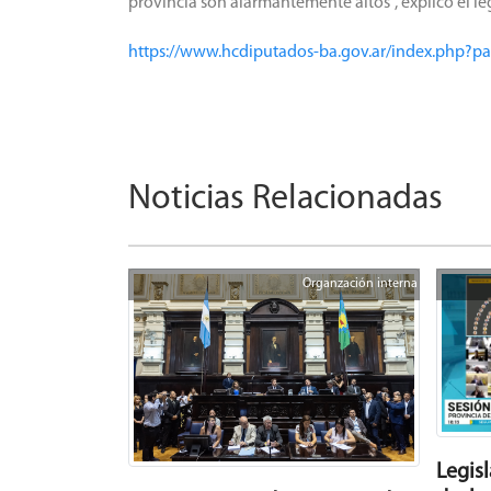
provincia son alarmantemente altos”, explicó el le
https://www.hcdiputados-ba.gov.ar/index.php?p
Noticias Relacionadas
Organzación interna
Legis