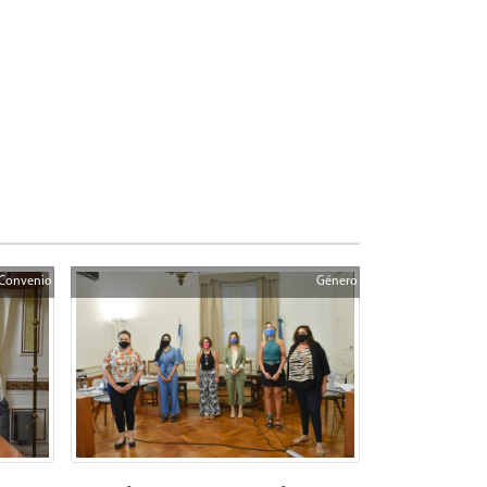
Convenio
Género