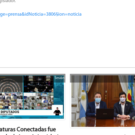
gislador.
age=prensa&idNoticia=3806§ion=noticia
Sesión
laturas Conectadas fue