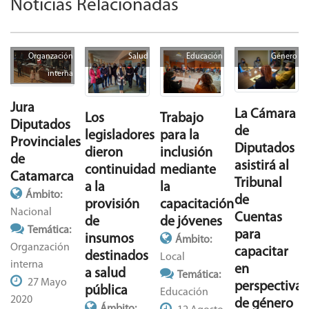
Noticias Relacionadas
Organzación
Salud
Educación
Género
interna
Jura
La Cámara
Trabajo
Los
Diputados
de
para la
legisladores
Provinciales
Diputados
inclusión
dieron
de
asistirá al
mediante
continuidad
Catamarca
Tribunal
la
a la
Ámbito:
de
capacitación
provisión
Nacional
Cuentas
de jóvenes
de
Temática:
para
insumos
Ámbito:
Organzación
capacitar
destinados
Local
interna
en
a salud
Temática:
27 Mayo
perspectiva
pública
Educación
2020
de género