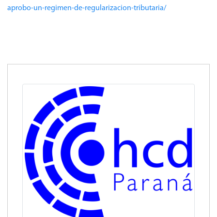
aprobo-un-regimen-de-regularizacion-tributaria/