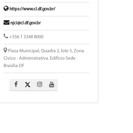
https://www.cl.df.gov.br/
njci@cl.df.gov.br
+556 1 3348 8000
Plaza Municipal, Quadra 2, lote 5, Zona
Cívico - Administrativa. Edifício Sede .
Brasilia DF