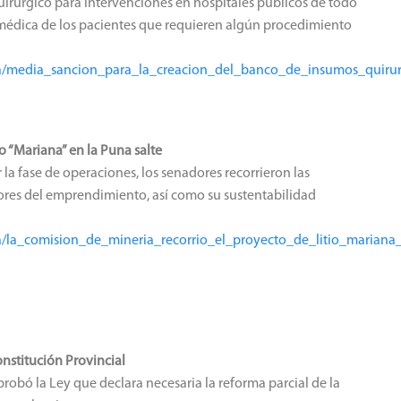
quirúrgico para intervenciones en hospitales públicos de todo
ón médica de los pacientes que requieren algún procedimiento
nsa/media_sancion_para_la_creacion_del_banco_de_insumos_quiru
o “Mariana” en la Puna salte
 la fase de operaciones, los senadores recorrieron las
nores del emprendimiento, así como su sustentabilidad
sa/la_comision_de_mineria_recorrio_el_proyecto_de_litio_marian
onstitución Provincial
robó la Ley que declara necesaria la reforma parcial de la