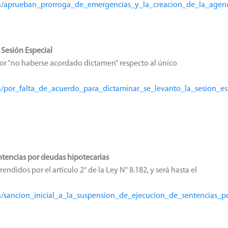
ensa/aprueban_prorroga_de_emergencias_y_la_creacion_de_la_age
 Sesión Especial
or “no haberse acordado dictamen” respecto al único
sa/por_falta_de_acuerdo_para_dictaminar_se_levanto_la_sesion_es
entencias por deudas hipotecarias
endidos por el artículo 2° de la Ley N° 8.182, y será hasta el
sa/sancion_inicial_a_la_suspension_de_ejecucion_de_sentencias_