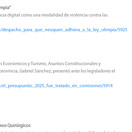
impia”
encia digital como una modalidad de violencia contra las
nsa/despacho_para_que_neuquen_adhiera_a_la_ley_olimpia/5925
os Económicos y Turismo, Asuntos Constitucionales y
provincia, Gabriel Sánchez, presentó ante los legisladores el
nsa/el_presupuesto_2025_fue_tratado_en_comisiones/5914
mos Quirúrgicos