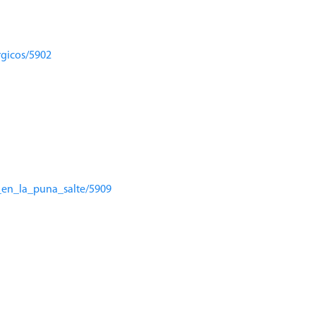
rgicos/5902
a_en_la_puna_salte/5909