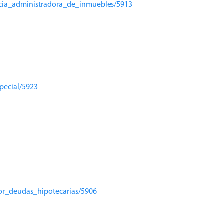
ncia_administradora_de_inmuebles/5913
pecial/5923
por_deudas_hipotecarias/5906