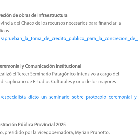
eción de obras de infraestructura
vincia del Chaco de los recursos necesarios para financiar la
licos.
nsa/aprueban_la_toma_de_credito_publico_para_la_concrecion_de_
 Ceremonial y Comunicación Institucional
realizó el Tercer Seminario Patagónico Intensivo a cargo del
rdisciplinario de Estudios Culturales y uno de los mayores
sa/especialista_dicto_un_seminario_sobre_protocolo_ceremonial_y
stración Pública Provincial 2025
so, presidido por la vicegobernadora, Myrian Prunotto.